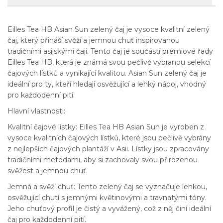
Eilles Tea HB Asian Sun zelený čaj je vysoce kvalitní zelený
čaj, který přináší svěží a jemnou chuť inspirovanou
tradičními asijskými čaji. Tento čaj je součástí prémiové řady
Eilles Tea HB, která je známá svou pečlivě vybranou selekcí
čajových lístků a vynikající kvalitou. Asian Sun zelený čaj je
ideální pro ty, kteří hledají osvěžující a lehký nápoj, vhodný
pro každodenní pití.
Hlavní vlastnosti:
Kvalitní čajové lístky: Eilles Tea HB Asian Sun je vyroben z
vysoce kvalitních čajových lístků, které jsou pečlivě vybrány
z nejlepších čajových plantáží v Asii. Lístky jsou zpracovány
tradičními metodami, aby si zachovaly svou přirozenou
svěžest a jemnou chuť.
Jemná a svěží chuť: Tento zelený čaj se vyznačuje lehkou,
osvěžující chutí s jemnými květinovými a travnatými tóny.
Jeho chuťový profil je čistý a vyvážený, což z něj činí ideální
čaj pro každodenní pití.