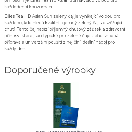
přínosům je Eilles Tea HB Asian Sun skvělou volbou pro
každodenní konzumaci.
Eilles Tea HB Asian Sun zelený čaj je vynikající volbou pro
každého, kdo hledá kvalitní a jemný zelený čaj s osvěžující
chutí. Tento čaj nabízí příjemný chuťový zážitek a zdravotní
přínosy, které jsou typické pro zelené čaje. Jeho snadná
příprava a univerzální použití z něj činí ideální nápoj pro
každý den.
Doporučené výrobky
Eilles Tee HB Assam Special černý čaj 25 ks