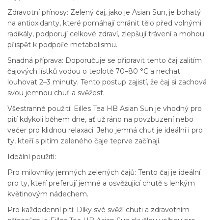
Zdravotní přínosy: Zelený čaj, jako je Asian Sun, je bohatý
na antioxidanty, které pomáhají chránit tělo před volnými
radikály, podporují celkové zdraví, zlepšují trávení a mohou
přispět k podpoře metabolismu.
Snadná příprava: Doporučuje se připravit tento čaj zalitím
čajových lístků vodou o teplotě 70–80 °C a nechat
louhovat 2–3 minuty. Tento postup zajistí, že čaj si zachová
svou jemnou chuť a svěžest.
Všestranné použití: Eilles Tea HB Asian Sun je vhodný pro
pití kdykoli během dne, ať už ráno na povzbuzení nebo
večer pro klidnou relaxaci. Jeho jemná chuť je ideální i pro
ty, kteří s pitím zeleného čaje teprve začínají.
Ideální použití:
Pro milovníky jemných zelených čajů: Tento čaj je ideální
pro ty, kteří preferují jemné a osvěžující chutě s lehkým
květinovým nádechem.
Pro každodenní pití: Díky své svěží chuti a zdravotním