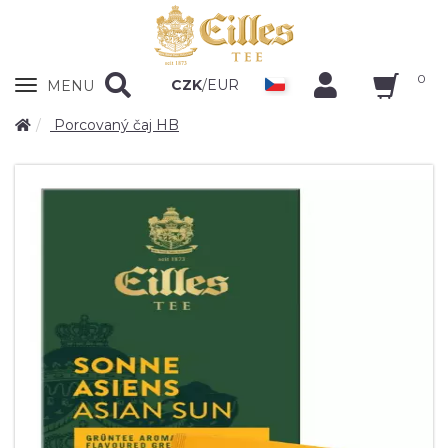
0
Zobrazit
CZK
/
EUR
MENU
nabidku
Porcovaný čaj HB