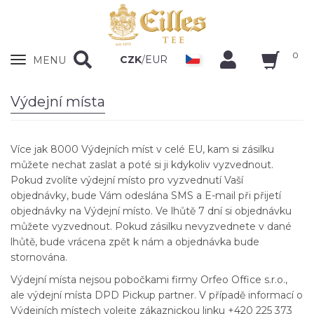
0
Zobrazit
CZK
/
EUR
MENU
nabidku
Výdejní místa
Více jak 8000 Výdejních míst v celé EU, kam si zásilku
můžete nechat zaslat a poté si ji kdykoliv vyzvednout.
Pokud zvolíte výdejní místo pro vyzvednutí Vaší
objednávky, bude Vám odeslána SMS a E-mail při přijetí
objednávky na Výdejní místo. Ve lhůtě 7 dní si objednávku
můžete vyzvednout. Pokud zásilku nevyzvednete v dané
lhůtě, bude vrácena zpět k nám a objednávka bude
stornována.
Výdejní místa nejsou pobočkami firmy Orfeo Office s.r.o.,
ale výdejní místa DPD Pickup partner. V případě informací o
Výdejních místech volejte zákaznickou linku +420 225 373