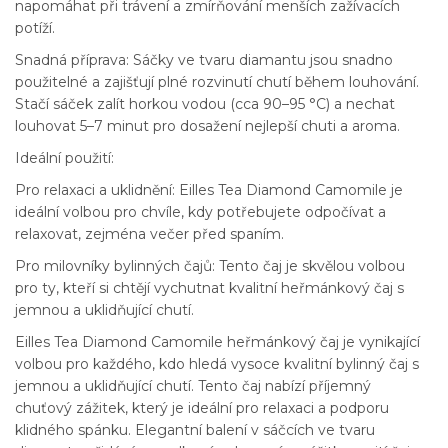
napomáhat při trávení a zmírňování menších zažívacích
potíží.
Snadná příprava: Sáčky ve tvaru diamantu jsou snadno
použitelné a zajišťují plné rozvinutí chutí během louhování.
Stačí sáček zalít horkou vodou (cca 90–95 °C) a nechat
louhovat 5–7 minut pro dosažení nejlepší chuti a aroma.
Ideální použití:
Pro relaxaci a uklidnění: Eilles Tea Diamond Camomile je
ideální volbou pro chvíle, kdy potřebujete odpočívat a
relaxovat, zejména večer před spaním.
Pro milovníky bylinných čajů: Tento čaj je skvělou volbou
pro ty, kteří si chtějí vychutnat kvalitní heřmánkový čaj s
jemnou a uklidňující chutí.
Eilles Tea Diamond Camomile heřmánkový čaj je vynikající
volbou pro každého, kdo hledá vysoce kvalitní bylinný čaj s
jemnou a uklidňující chutí. Tento čaj nabízí příjemný
chuťový zážitek, který je ideální pro relaxaci a podporu
klidného spánku. Elegantní balení v sáčcích ve tvaru