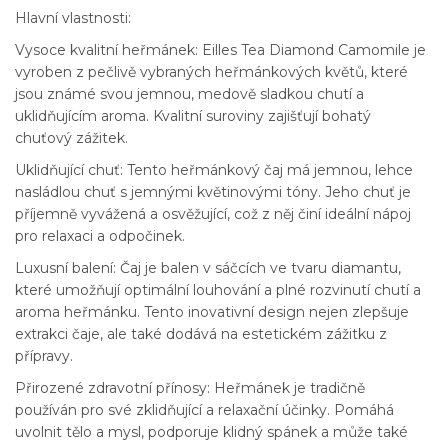
Hlavní vlastnosti:
Vysoce kvalitní heřmánek: Eilles Tea Diamond Camomile je
vyroben z pečlivě vybraných heřmánkových květů, které
jsou známé svou jemnou, medově sladkou chutí a
uklidňujícím aroma. Kvalitní suroviny zajišťují bohatý
chuťový zážitek.
Uklidňující chuť: Tento heřmánkový čaj má jemnou, lehce
nasládlou chuť s jemnými květinovými tóny. Jeho chuť je
příjemně vyvážená a osvěžující, což z něj činí ideální nápoj
pro relaxaci a odpočinek.
Luxusní balení: Čaj je balen v sáčcích ve tvaru diamantu,
které umožňují optimální louhování a plné rozvinutí chutí a
aroma heřmánku. Tento inovativní design nejen zlepšuje
extrakci čaje, ale také dodává na estetickém zážitku z
přípravy.
Přirozené zdravotní přínosy: Heřmánek je tradičně
používán pro své zklidňující a relaxační účinky. Pomáhá
uvolnit tělo a mysl, podporuje klidný spánek a může také