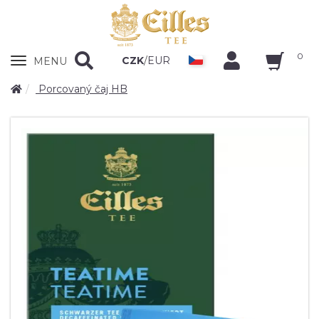
0
Zobrazit
CZK
/
EUR
MENU
nabidku
Porcovaný čaj HB