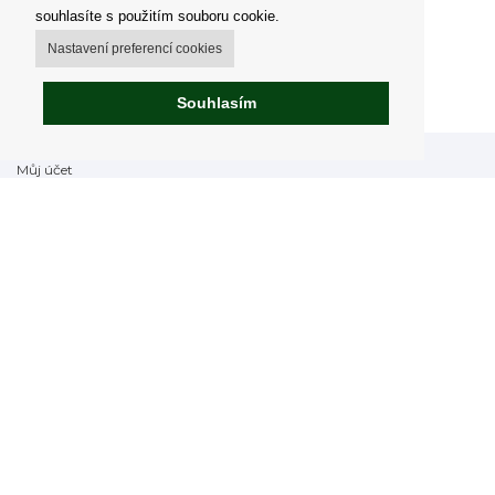
souhlasíte s použitím souboru cookie.
Nastavení preferencí cookies
Souhlasím
Můj účet
Možnosti dopravy
Možnosti platby
Jak nakupovat
Výdejní místa
Obchodní podmínky
Reklamační řád
Odstoupit od smlouvy
Fakturace v EU
FAQ - často kladené dotazy
Impressum