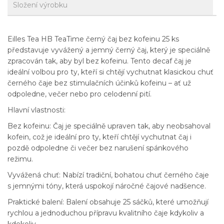
Složení výrobku
Eilles Tea HB TeaTime černý čaj bez kofeinu 25 ks
představuje vyvážený a jemný černý čaj, který je speciálně
zpracován tak, aby byl bez kofeinu. Tento decaf čaj je
ideální volbou pro ty, kteří si chtějí vychutnat klasickou chuť
černého čaje bez stimulačních účinků kofeinu – ať už
odpoledne, večer nebo pro celodenní pití.
Hlavní vlastnosti:
Bez kofeinu: Čaj je speciálně upraven tak, aby neobsahoval
kofein, což je ideální pro ty, kteří chtějí vychutnat čaj i
pozdě odpoledne či večer bez narušení spánkového
režimu.
Vyvážená chuť: Nabízí tradiční, bohatou chuť černého čaje
s jemnými tóny, která uspokojí náročné čajové nadšence.
Praktické balení: Balení obsahuje 25 sáčků, které umožňují
rychlou a jednoduchou přípravu kvalitního čaje kdykoliv a