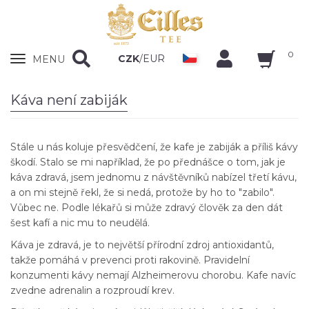
0
Zobrazit
CZK
/
EUR
MENU
nabidku
Káva není zabiják
Stále u nás koluje přesvědčení, že kafe je zabiják a příliš kávy
škodí. Stalo se mi například, že po přednášce o tom, jak je
káva zdravá, jsem jednomu z návštěvníků nabízel třetí kávu,
a on mi stejně řekl, že si nedá, protože by ho to "zabilo".
Vůbec ne. Podle lékařů si může zdravý člověk za den dát
šest kafí a nic mu to neudělá.
Káva je zdravá, je to největší přírodní zdroj antioxidantů,
takže pomáhá v prevenci proti rakovině. Pravidelní
konzumenti kávy nemají Alzheimerovu chorobu. Kafe navíc
zvedne adrenalin a rozproudí krev.