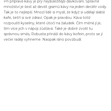
Při přípravě kávy je prý nejdůležitější dávkování. Správné
množství je šest až devět gramů kávy na jeden decilitr vody.
Tak je to nejlepší. Mnozí lidé si myslí, že když si udělají slabší
kafe, šetří si své zdraví. Opak je pravdou. Káva totiž
rozpouští kyseliny, které útočí na žaludek. Čím méně jí je,
tím více jich v nápoji zůstává. Také je dobré zvolit tu
správnou směs, Robusta přináší do kávy kofein, proto se jí
večer raději vyhneme. Naopak ráno povzbudí.