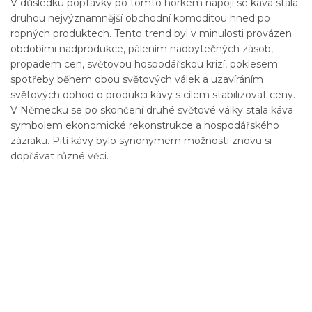
V důsledku poptávky po tomto horkém nápoji se káva stala
druhou nejvýznamnější obchodní komoditou hned po
ropných produktech. Tento trend byl v minulosti provázen
obdobími nadprodukce, pálením nadbytečných zásob,
propadem cen, světovou hospodářskou krizí, poklesem
spotřeby během obou světových válek a uzavíráním
světových dohod o produkci kávy s cílem stabilizovat ceny.
V Německu se po skončení druhé světové války stala káva
symbolem ekonomické rekonstrukce a hospodářského
zázraku. Pití kávy bylo synonymem možnosti znovu si
dopřávat různé věci.