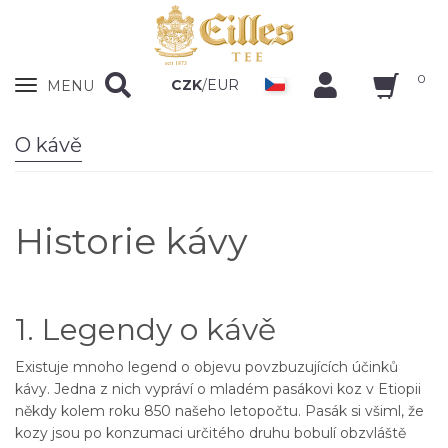
0
Zobrazit
CZK
/
EUR
MENU
nabidku
O kávě
Historie kávy
1. Legendy o kávě
Existuje mnoho legend o objevu povzbuzujících účinků
kávy. Jedna z nich vypráví o mladém pasákovi koz v Etiopii
někdy kolem roku 850 našeho letopočtu. Pasák si všiml, že
kozy jsou po konzumaci určitého druhu bobulí obzvláště