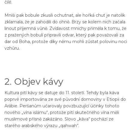
čilé.
Mniši pak bobule zkusili ochutnat, ale hořká chuť je natolik
zklamala, že je zahodili do ohně. Brzy se kolem nich začala
linout příjemná vůně. Zvídavost mnichy přiměla k tomu, že
z pražených bobulí připravili odvar, který pak považovali za
dar od Boha, protože díky němu mohli zůstat polovinu noci
vzhůru.
2. Objev kávy
Kultura pití kávy se datuje do 11. století. Tehdy byla káva
poprvé importována ze své původní domoviny v Etiopii do
Arábie. Peršanům učarovaly povzbuzující účinky tohoto
nového „vína islámu“, protože pití skutečného vína měli
muslimové přísně zakázáno. Slovo „káva“ pochází ze
starého arabského výrazu „qahwah“.