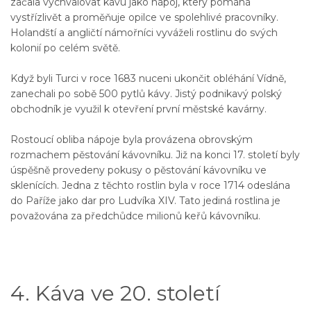
začala vychvalovat kávu jako nápoj, který pomáhá
vystřízlivět a proměňuje opilce ve spolehlivé pracovníky.
Holandští a angličtí námořníci vyváželi rostlinu do svých
kolonií po celém světě.
Když byli Turci v roce 1683 nuceni ukončit obléhání Vídně,
zanechali po sobě 500 pytlů kávy. Jistý podnikavý polský
obchodník je využil k otevření první městské kavárny.
Rostoucí obliba nápoje byla provázena obrovským
rozmachem pěstování kávovníku. Již na konci 17. století byly
úspěšně provedeny pokusy o pěstování kávovníku ve
sklenících. Jedna z těchto rostlin byla v roce 1714 odeslána
do Paříže jako dar pro Ludvíka XIV. Tato jediná rostlina je
považována za předchůdce milionů keřů kávovníku.
4. Káva ve 20. století