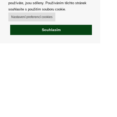
používáte, jsou sdíleny. Používáním těchto stránek
souhlasíte s použitím souboru cookie.
Nastavení preferencí cookies
Souhlasím
Můj účet
Možnosti dopravy
Možnosti platby
Jak nakupovat
Výdejní místa
Obchodní podmínky
Reklamační řád
Odstoupit od smlouvy
Fakturace v EU