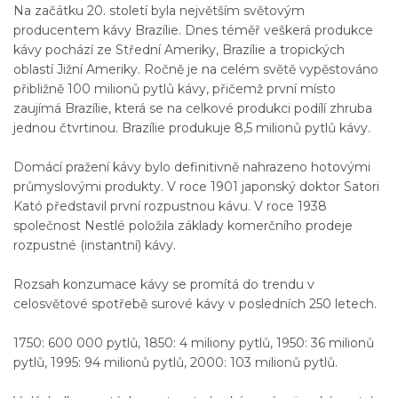
Na začátku 20. století byla největším světovým
producentem kávy Brazílie. Dnes téměř veškerá produkce
kávy pochází ze Střední Ameriky, Brazílie a tropických
oblastí Jižní Ameriky. Ročně je na celém světě vypěstováno
přibližně 100 milionů pytlů kávy, přičemž první místo
zaujímá Brazílie, která se na celkové produkci podílí zhruba
jednou čtvrtinou. Brazílie produkuje 8,5 milionů pytlů kávy.
Domácí pražení kávy bylo definitivně nahrazeno hotovými
průmyslovými produkty. V roce 1901 japonský doktor Satori
Kató představil první rozpustnou kávu. V roce 1938
společnost Nestlé položila základy komerčního prodeje
rozpustné (instantní) kávy.
Rozsah konzumace kávy se promítá do trendu v
celosvětové spotřebě surové kávy v posledních 250 letech.
1750: 600 000 pytlů, 1850: 4 miliony pytlů, 1950: 36 milionů
pytlů, 1995: 94 milionů pytlů, 2000: 103 milionů pytlů.