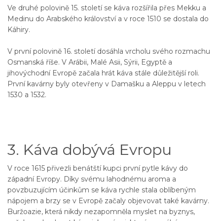
Ve druhé polovině 15. století se káva rozšířila přes Mekku a
Medinu do Arabského království a v roce 1510 se dostala do
Káhiry.
V první polovině 16. století dosáhla vrcholu svého rozmachu
Osmanská říše. V Arábii, Malé Asii, Sýrii, Egyptě a
jihovýchodní Evropě začala hrát káva stále důležitější roli.
První kavárny byly otevřeny v Damašku a Aleppu v letech
1530 a 1532.
3. Káva dobývá Evropu
V roce 1615 přivezli benátští kupci první pytle kávy do
západní Evropy. Díky svému lahodnému aroma a
povzbuzujícím účinkům se káva rychle stala oblíbeným
nápojem a brzy se v Evropě začaly objevovat také kavárny.
Buržoazie, která nikdy nezapomněla myslet na byznys,