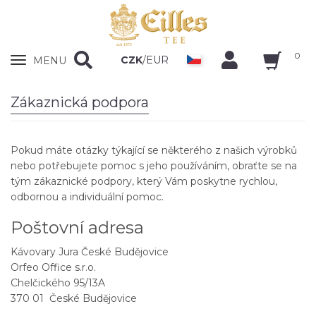
0
Zobrazit
CZK
/
EUR
MENU
nabidku
Zákaznická podpora
Pokud máte otázky týkající se některého z našich výrobků
nebo potřebujete pomoc s jeho používáním, obraťte se na
tým zákaznické podpory, který Vám poskytne rychlou,
odbornou a individuální pomoc.
Poštovní adresa
Kávovary Jura České Budějovice
Orfeo Office s.r.o.
Chelčického 95/13A
370 01 České Budějovice